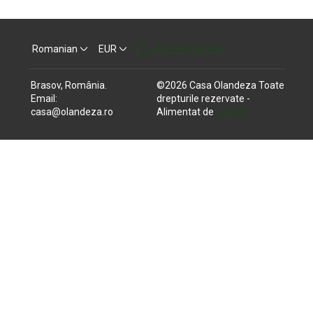
Romanian
EUR
+40 768 706 943
Brasov, România
.
©
2026
Casa Olandeza
Toate
Email
:
drepturile rezervate
-
casa@olandeza.ro
Alimentat de
Lodgify