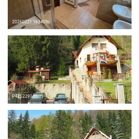
20260221 163409c
P4252291